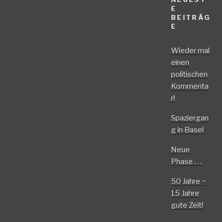
E
BEITRÄG
E
Wieder mal
einen
politischen
Kommenta
r!
Spaziergan
g in Basel
Neue
Phase . . .
50 Jahre ~
15 Jahre
gute Zeit!