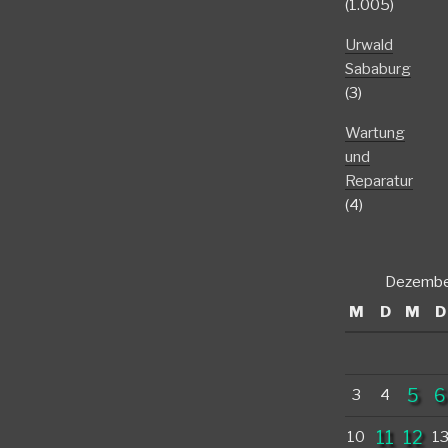
(1.005)
Urwald
Sababurg
(3)
Wartung
und
Reparatur
(4)
Dezembe
M
D
M
D
5
6
3
4
11
12
10
1