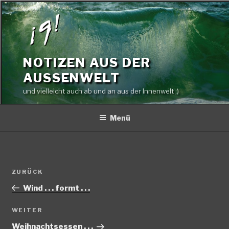
Zum
Inhalt
springen
NOTIZEN AUS DER
AUSSENWELT
und vielleicht auch ab und an aus der Innenwelt ;)
Menü
Beitragsnavigation
Vorheriger
ZURÜCK
Beitrag
Wind . . . formt . . .
Nächster
WEITER
Beitrag
Weihnachtsessen . . .