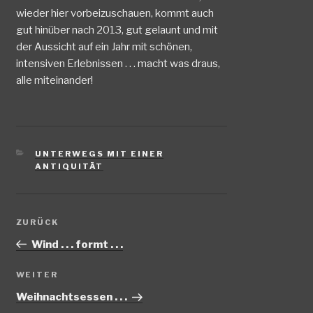
wieder hier vorbeizuschauen, kommt auch
gut hinüber nach 2013, gut gelaunt und mit
der Aussicht auf ein Jahr mit schönen,
intensiven Erlebnissen . . . macht was draus,
alle miteinander!
KATEGORIEN
UNTERWEGS MIT EINER
ANTIQUITÄT
Beitragsnavigation
Vorheriger
ZURÜCK
Beitrag
Wind . . . formt . . .
Nächster
WEITER
Beitrag
Weihnachtsessen . . .