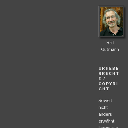
Ralf
Gutmann
URHEBE
RRECHT
E /
COPYRI
GHT
Soweit
nicht
anders
erwähnt
liegen alle