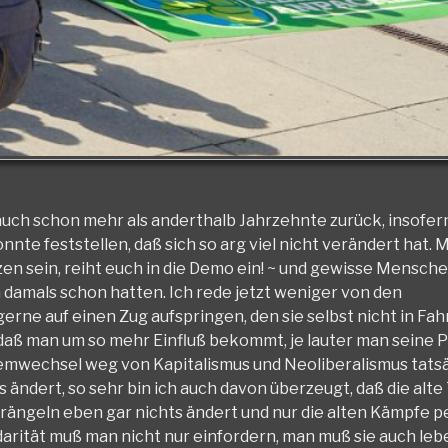
auch schon mehr als anderthalb Jahrzehnte zurück, insofer
nnte feststellen, daß sich so arg viel nicht verändert hat. 
zen sein, reiht euch in die Demo ein! ~ und gewisse Mensch
h damals schon hatten. Ich rede jetzt weniger von den
rne auf einen Zug aufspringen, den sie selbst nicht in Fah
 daß man um so mehr Einfluß bekommt, je lauter man seine 
ystemwechsel weg von Kapitalismus und Neoliberalismus tats
s ändert, so sehr bin ich auch davon überzeugt, daß die alte
drängeln eben gar nichts ändert und nur die alten Kämpfe p
idarität muß man nicht nur einfordern, man muß sie auch leb