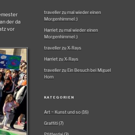
traveller
zu
mal wieder einen
Semester
Morgenhimmel ;)
an der da
atz vor
Harriet
zu
mal wieder einen
Morgenhimmel ;)
traveller
zu
X-Rays
Harriet
zu
X-Rays
traveller
zu
Ein Besuch bei Miguel
Horn
KATEGORIEN
Art ~ Kunst und so
(16)
Graffiti
(7)
Pfifferdaj
(3)