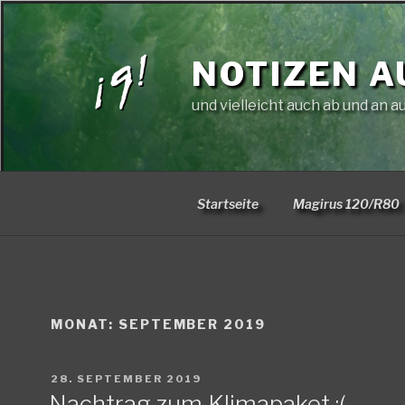
Zum
Inhalt
springen
NOTIZEN A
und vielleicht auch ab und an a
Startseite
Magirus 120/R80
MONAT:
SEPTEMBER 2019
VERÖFFENTLICHT
28. SEPTEMBER 2019
AM
Nachtrag zum Klimapaket :(