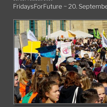
AM
FridaysForFuture ~ 20. Septembe