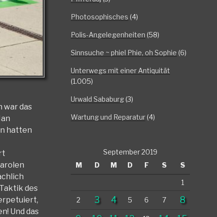
Photosophisches
(4)
Polis-Angelegenheiten
(58)
Sinnsuche ~ phiel Phie, oh Sophie
(6)
Unterwegs mit einer Antiquität
(1.005)
Urwald Sababurg
(3)
n war das
Wartung und Reparatur
(4)
Man
en hatten
September 2019
rt
Parolen
M
D
M
D
F
S
S
ächlich
1
 Taktik des
3
4
8
erpetuiert,
2
5
6
7
en! Und das