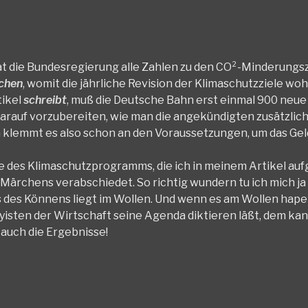
hat die Bundesregierung alle Zahlen zu den CO²-Minderungsz
ichen
, womit die jährliche Revision der Klimaschutzziele woh
tikel
schreibt
, muß die Deutsche Bahn erst einmal 900 neue
darauf vorzubereiten, wie man die angekündigten zusätzlic
 klemmt es also schon an den Voraussetzungen, um das Gel
te des Klimaschutzprogramms, die ich in meinem Artikel auf
s Märchens verabschiedet. So richtig wundern tu ich mich ja
 des Könnens liegt im Wollen. Und wenn es am Wollen haper
yisten der Wirtschaft seine Agenda diktieren läßt, dem ka
 auch die Ergebnisse!