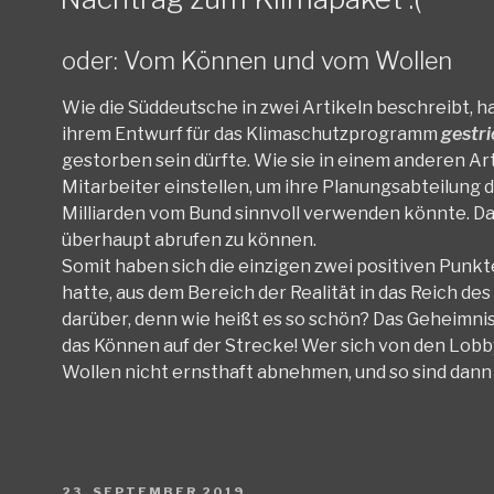
oder: Vom Können und vom Wollen
Wie die Süddeutsche in zwei Artikeln beschreibt, 
ihrem Entwurf für das Klimaschutzprogramm
gestr
gestorben sein dürfte. Wie sie in einem anderen Ar
Mitarbeiter einstellen, um ihre Planungsabteilung 
Milliarden vom Bund sinnvoll verwenden könnte. Da
überhaupt abrufen zu können.
Somit haben sich die einzigen zwei positiven Punk
hatte, aus dem Bereich der Realität in das Reich de
darüber, denn wie heißt es so schön? Das Geheimnis
das Können auf der Strecke! Wer sich von den Lobb
Wollen nicht ernsthaft abnehmen, und so sind dann
VERÖFFENTLICHT
23. SEPTEMBER 2019