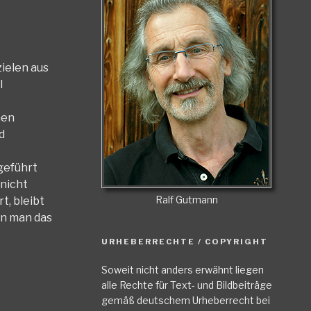
ielen aus
l
hen
d
geführt
 nicht
Ralf Gutmann
t, bleibt
nn man das
URHEBERRECHTE / COPYRIGHT
Soweit nicht anders erwähnt liegen
alle Rechte für Text- und Bildbeiträge
gemäß deutschem Urheberrecht bei