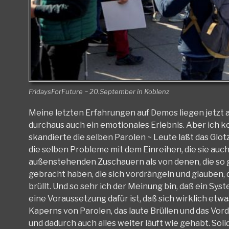
FridaysForFuture ~ 20.September in Koblenz
Meine letzten Erfahrungen auf Demos liegen jetzt 
durchaus auch ein emotionales Erlebnis. Aber ich ko
skandierte die selben Parolen ~ Leute laßt das Glot
die selben Probleme mit dem Einreihen, die sie auc
außenstehenden Zuschauern als von denen, die so ge
gebracht haben, die sich vordrängeln und glauben,
brüllt. Und so sehr ich der Meinung bin, daß ein S
eine Voraussetzung dafür ist, daß sich wirklich etwa
Kaperns von Parolen, das laute Brüllen und das Vor
und dadurch auch alles weiter läuft wie gehabt. Sol