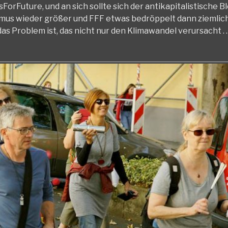
ForFuture, und an sich sollte sich der antikapitalistische B
smus wieder größer und FFF etwas bedröppelt dann ziemlic
as Problem ist, das nicht nur den Klimawandel verursacht . . .