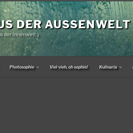
US DER AUSSENWELT
us der Innenwelt ;)
Photosophie
Viel vieh, oh sophie!
Kulinaria