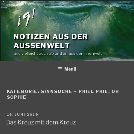
Zum
Inhalt
springen
NOTIZEN AUS DER
AUSSENWELT
und vielleicht auch ab und an aus der Innenwelt ;)
Menü
KATEGORIE:
SINNSUCHE ~ PHIEL PHIE, OH
SOPHIE
VERÖFFENTLICHT
16. JUNI 2019
AM
Das Kreuz mit dem Kreuz