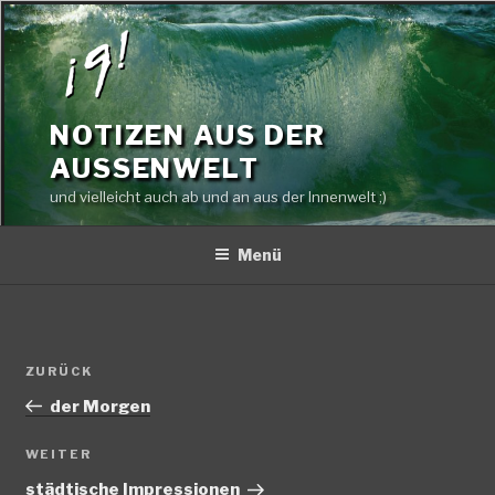
Zum
Inhalt
springen
NOTIZEN AUS DER
AUSSENWELT
und vielleicht auch ab und an aus der Innenwelt ;)
Menü
Beitragsnavigation
Vorheriger
ZURÜCK
Beitrag
der Morgen
Nächster
WEITER
Beitrag
städtische Impressionen