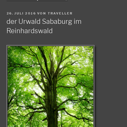
VERÖFFENTLICHT
26. JULI 2016
VON
TRAVELLER
AM
der Urwald Sababurg im
Reinhardswald