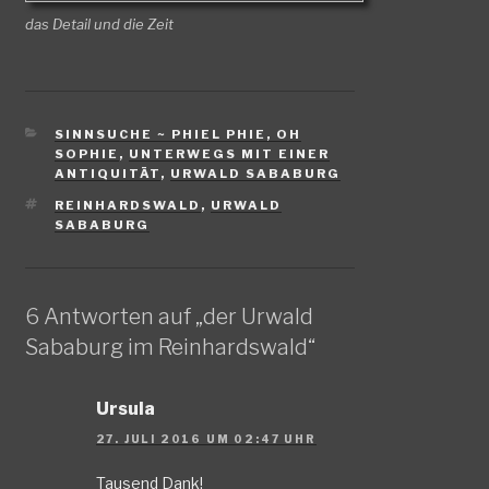
das Detail und die Zeit
KATEGORIEN
SINNSUCHE ~ PHIEL PHIE, OH
SOPHIE
,
UNTERWEGS MIT EINER
ANTIQUITÄT
,
URWALD SABABURG
SCHLAGWÖRTER
REINHARDSWALD
,
URWALD
SABABURG
6 Antworten auf „der Urwald
Sababurg im Reinhardswald“
Ursula
27. JULI 2016 UM 02:47 UHR
Tausend Dank!