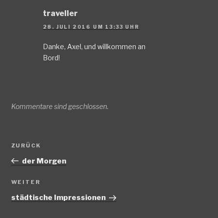
traveller
28. JULI 2016 UM 13:33 UHR
Danke, Axel, und willkommen an
Bord!
Kommentare sind geschlossen.
Beitragsnavigation
Vorheriger
ZURÜCK
Beitrag
der Morgen
Nächster
WEITER
Beitrag
städtische Impressionen