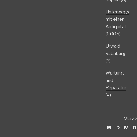
Unterwegs
mit einer
Antiquität
(1.005)
Urwald
Sababurg
(3)
Wartung
und
Reparatur
(4)
März 
M
D
M
D