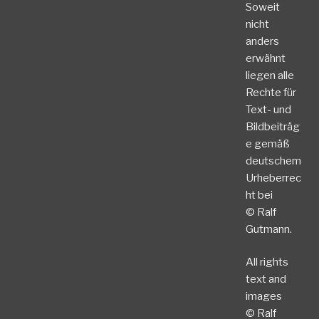
Soweit
nicht
anders
erwähnt
liegen alle
Rechte für
Text- und
Bildbeiträg
e gemäß
deutschem
Urheberrec
ht bei
© Ralf
Gutmann.
All rights
text and
images
© Ralf