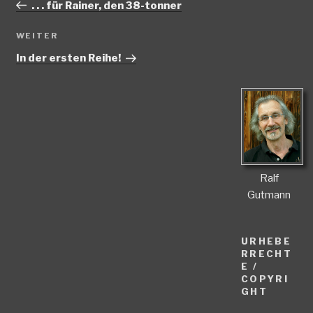
Beitrag
. . . für Rainer, den 38-tonner
Nächster
WEITER
Beitrag
In der ersten Reihe!
Ralf
Gutmann
URHEBE
RRECHT
E /
COPYRI
GHT