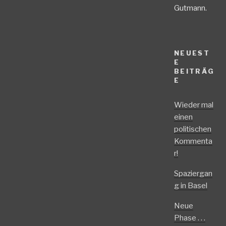
Gutmann.
NEUEST
E
BEITRÄG
E
Wieder mal
einen
politischen
Kommenta
r!
Spaziergan
g in Basel
Neue
Phase . . .