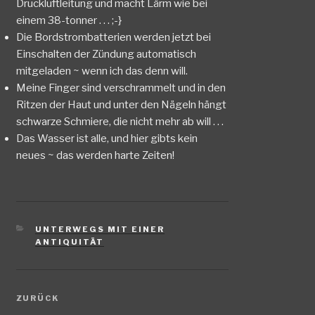
Druckluftleitung und macht Lärm wie bei
einem 38-tonner . . . ;-}
Die Bordstrombatterien werden jetzt bei
Einschalten der Zündung automatisch
mitgeladen ~ wenn ich das denn will.
Meine Finger sind verschrammelt und in den
Ritzen der Haut und unter den Nägeln hängt
schwarze Schmiere, die nicht mehr ab will . . .
Das Wasser ist alle, und hier gibts kein
neues ~ das werden harte Zeiten!
KATEGORIEN
UNTERWEGS MIT EINER
ANTIQUITÄT
Beitragsnavigation
Vorheriger
ZURÜCK