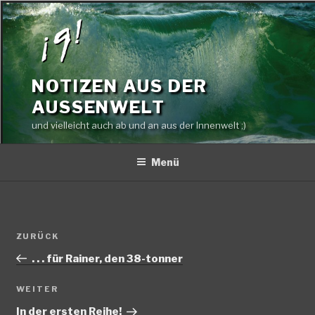
Zum
Inhalt
springen
NOTIZEN AUS DER
AUSSENWELT
und vielleicht auch ab und an aus der Innenwelt ;)
Menü
Beitragsnavigation
Vorheriger
ZURÜCK
Beitrag
. . . für Rainer, den 38-tonner
Nächster
WEITER
Beitrag
In der ersten Reihe!