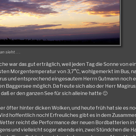
 sieht . . .
che war das gut erträglich, weil jeden Tag die Sonne von e
efsten Morgentemperatur von 3,7°C, wohlgemerkt im Bus, n
rus und entsprechend eingesautem Herrn Gutmann noch e
chen Baggersee möglich. Da freute sich also der Herr Magiru
daß er den ganzen See für sich alleine hatte 🙂
er öfter hinter dicken Wolken, und heute früh hat sie es no
Wird hoffentlich noch! Erfreuliches gibt es in dem Zusamm
etter reicht die Performance der neuen Bordbatterien in 
ens und vielleicht sogar abends ein, zwei Stündchen die H