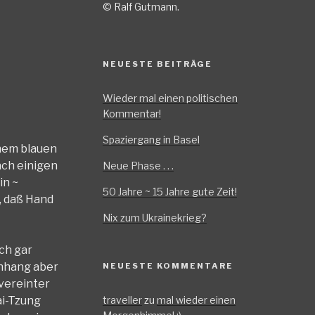
© Ralf Gutmann.
NEUESTE BEITRÄGE
Wieder mal einen politischen
Kommentar!
Spaziergang in Basel
inem blauen
ach einigen
Neue Phase . . .
in ~
50 Jahre ~ 15 Jahre gute Zeit!
s, daß Hand
Nix zum Ukrainekrieg?
ch gar
enhang aber
NEUESTE KOMMENTARE
vereinter
traveller
zu
mal wieder einen
ai-Tzung