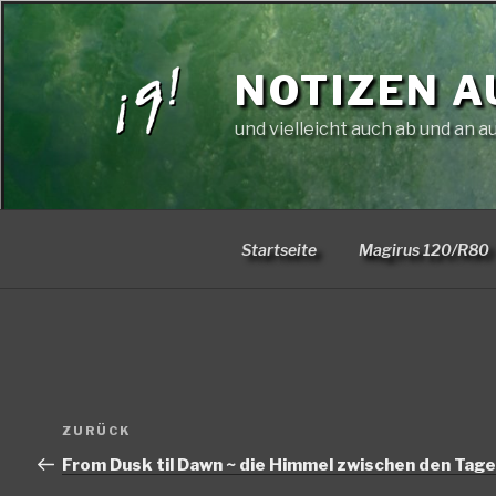
Zum
Inhalt
springen
NOTIZEN A
und vielleicht auch ab und an a
Startseite
Magirus 120/R80
Beitragsnavigation
Vorheriger
ZURÜCK
Beitrag
From Dusk til Dawn ~ die Himmel zwischen den Tag