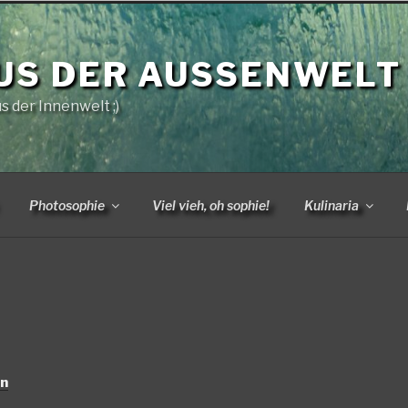
US DER AUSSENWELT
us der Innenwelt ;)
Photosophie
Viel vieh, oh sophie!
Kulinaria
en