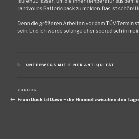
laufen zu lassen, um die Innentemperatur aus dem 
randvolles Batteriepack zu melden. Das ist schön! U
Denn die größeren Arbeiten vor dem TÜV-Termin st
sein. Und ich werde solange eher sporadisch in me
KATEGORIEN
UNTERWEGS MIT EINER ANTIQUITÄT
Beitragsnavigation
Vorheriger
ZURÜCK
Beitrag
From Dusk til Dawn ~ die Himmel zwischen den Tag