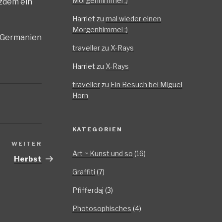
Morgenhimmel ;)
tzdem ein
Harriet
zu
mal wieder einen
Morgenhimmel ;)
n Germanien
traveller
zu
X-Rays
Harriet
zu
X-Rays
traveller
zu
Ein Besuch bei Miguel
Horn
KATEGORIEN
WEITER
Nächster
Art ~ Kunst und so
(16)
Beitrag
Herbst
Graffiti
(7)
Pfifferdaj
(3)
Photosophisches
(4)