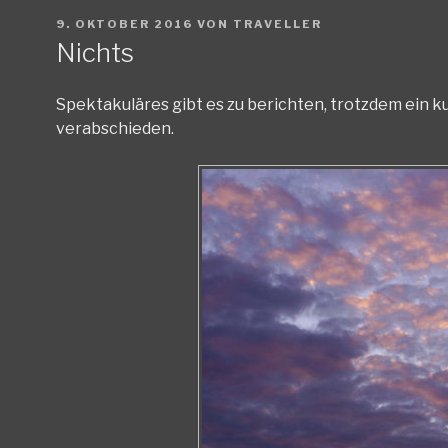
VERÖFFENTLICHT
9. OKTOBER 2016
VON
TRAVELLER
AM
Nichts
Spektakuläres gibt es zu berichten, trotzdem ein k
verabschieden.