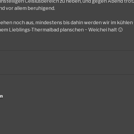
einstelligen Celsiusbereich zu heben, und gegen Abend tro
nd vor allem beruhigend.
ehen noch aus, mindestens bis dahin werden wir im kühle
inem Lieblings-Thermalbad planschen ~ Weichei halt 🙂
en