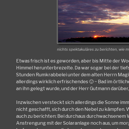
nichts spektakuläres zu berichten, wie man
Etwas frisch ist es geworden, aber bis Mitte der Wo
Himmel herunterbrezelte. Da war sogar bei der ti
Stunden Rumkrabbelei unter dem alten Herrn Magi
allerdings wirklich erfrischendes 🙂 ~ Bad im örtli
an ihn gelegt wurde, und der Herr Gutmann darüber, 
Inzwischen versteckt sich allerdings die Sonne imm
nicht geschafft, sich durch den Nebel zu kämpfen. 
auch zu berichten: Bei durchaus durchwachsenem W
Anstrengung mit der Solaranlage noch aus, um morg