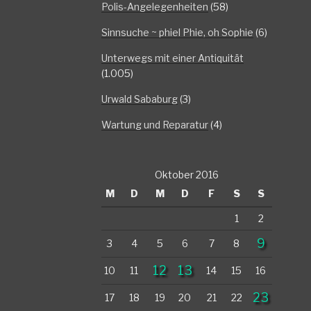
Polis-Angelegenheiten
(58)
Sinnsuche ~ phiel Phie, oh Sophie
(6)
Unterwegs mit einer Antiquität
(1.005)
Urwald Sababurg
(3)
Wartung und Reparatur
(4)
Oktober 2016
M
D
M
D
F
S
S
1
2
9
3
4
5
6
7
8
12
13
10
11
14
15
16
23
17
18
19
20
21
22