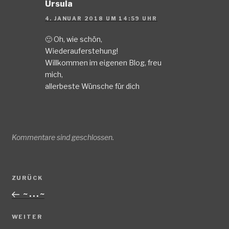
Ursula
4. JANUAR 2018 UM 14:59 UHR
🙂 Oh, wie schön,
Wiederauferstehung!
Willkommen im eigenen Blog, freu
mich,
allerbeste Wünsche für dich
Kommentare sind geschlossen.
Beitragsnavigation
Vorheriger
ZURÜCK
Beitrag
~ . . . ~
Nächster
WEITER