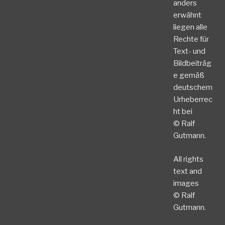
anders
erwähnt
liegen alle
Rechte für
Text- und
Bildbeiträg
e gemäß
deutschem
Urheberrec
ht bei
© Ralf
Gutmann.
All rights
text and
images
© Ralf
Gutmann.