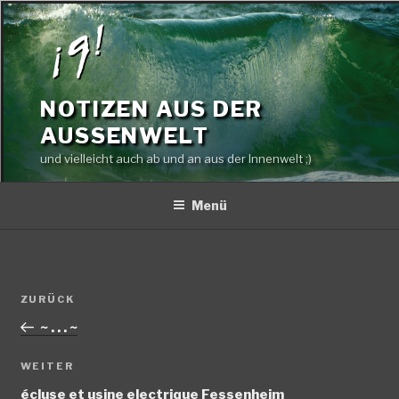
Zum
Inhalt
springen
NOTIZEN AUS DER
AUSSENWELT
und vielleicht auch ab und an aus der Innenwelt ;)
Menü
Beitragsnavigation
Vorheriger
ZURÜCK
Beitrag
~ . . . ~
Nächster
WEITER
Beitrag
écluse et usine electrique Fessenheim