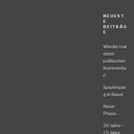
NEUEST
E
BEITRÄG
E
Wieder mal
einen
politischen
Kommenta
r!
Spaziergan
g in Basel
Neue
Phase . . .
50 Jahre ~
15 Jahre