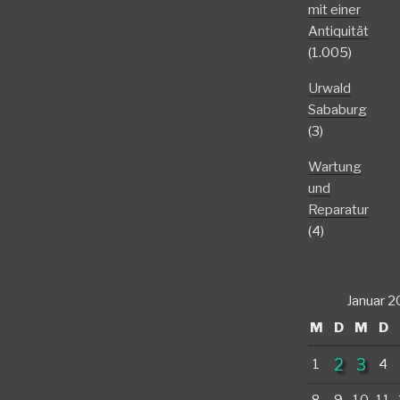
mit einer
Antiquität
(1.005)
Urwald
Sababurg
(3)
Wartung
und
Reparatur
(4)
Januar 
M
D
M
D
2
3
1
4
8
9
10
11