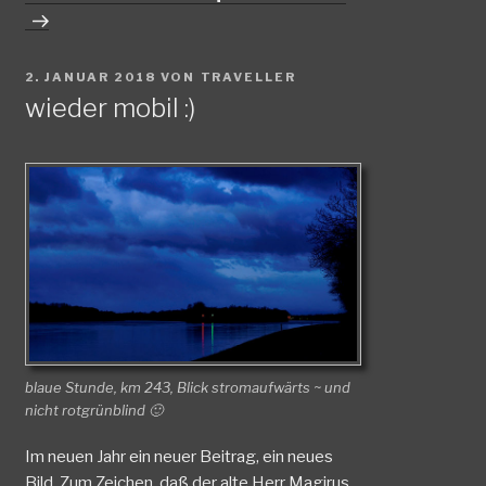
VERÖFFENTLICHT
2. JANUAR 2018
VON
TRAVELLER
AM
wieder mobil :)
blaue Stunde, km 243, Blick stromaufwärts ~ und
nicht rotgrünblind 🙂
Im neuen Jahr ein neuer Beitrag, ein neues
Bild. Zum Zeichen, daß der alte Herr Magirus