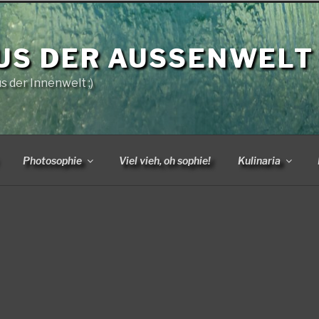
US DER AUSSENWELT
us der Innenwelt ;)
Photosophie
Viel vieh, oh sophie!
Kulinaria