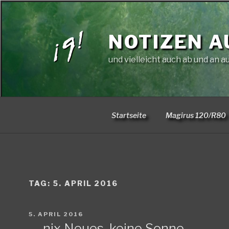
Zum
Inhalt
springen
NOTIZEN A
und vielleicht auch ab und an a
Startseite
Magirus 120/R80
TAG:
5. APRIL 2016
VERÖFFENTLICHT
5. APRIL 2016
AM
. . . nix Neues, keine Sonne . . .