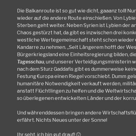
Die Balkanroute ist so gut wie dicht, gaaanz toll!
wieder auf die andere Route einschießen. Von Lybie
Sterben geht weiter. Neben Syrien ist Lybien der an
Chaos gestürzt hat, da gibt es inzwischen drei kon
westliche Wertegemeinschaft steht schon wieder
Kandarre zu nehmen. „Seit Längerem hofft der West
Bürgerkriegsland eine Einheitsregierung bilden, di
Tagesschau
, und unserer Verteidigungsministerin wi
nach dem Sturz Gaddafis gibt es dummerweise kein
Festung €uropa einen Riegel vorschiebt. Dumm gelau
humanitäre Notwendigkeit verkauft werden, militär
anstatt Flüchtlingen zu helfen und die Weltwirtschaf
so überlegenen entwickelten Länder und der korrup
Und währenddessen bringen andere Wirtschaftsflüc
erfährt. Nichts Neues unter der Sonne!
Ihr seht, ich bin gut drauf! 🙂