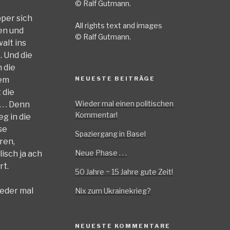
© Ralf Gutmann.
pper sich
All rights text and images
en und
© Ralf Gutmann.
alt ins
. Und die
 die
NEUESTE BEITRÄGE
dem
 die
Wieder mal einen politischen
. . Denn
Kommentar!
g in die
se
Spaziergang in Basel
ren,
Neue Phase . . .
lisch ja ach
rt.
50 Jahre ~ 15 Jahre gute Zeit!
ieder mal
Nix zum Ukrainekrieg?
NEUESTE KOMMENTARE