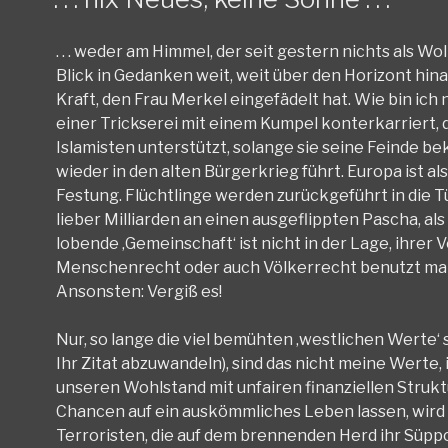
. . . weder am Himmel, der seit gestern nichts als
Blick in Gedanken weit, weit über den Horizont hinau
Kraft, den Frau Merkel eingefädelt hat. Wie bin ic
einer Trickserei mit einem Kumpel konterkarriert,
Islamisten unterstützt, solange sie seine Feinde 
wieder in den alten Bürgerkrieg führt. Europa ist a
Festung. Flüchtlinge werden zurückgeführt in die Tü
lieber Milliarden an einen ausgeflippten Pascha, als
lobende ‚Gemeinschaft‘ ist nicht in der Lage, ihre
Menschenrecht oder auch Völkerrecht benutzt man 
Ansonsten: Vergiß es!
Nur, so lange die viel bemühten ‚westlichen Werte‘ s
Ihr Zitat abzuwandeln), sind das nicht meine Werte
unseren Wohlstand mit unfairen finanziellen Struk
Chancen auf ein auskömmliches Leben lassen, wird 
Terroristen, die auf dem brennenden Herd ihr Süp