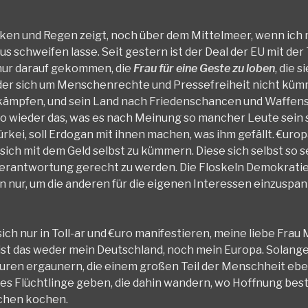
 Wolken und Regen zeigt, noch über dem Mittelmeer, wenn ich
s schweifen lasse. Seit gestern ist der Deal der EU mit der 
h nur darauf gekommen, die
Frau für eine Geste zu loben
, die s
 der sich um Menschenrechte und Pressefreiheit nicht küm
bekämpfen, und sein Land nach Friedenschancen und Waffens
lso wieder das, was es nach Meinung so mancher Leute sein s
rkei, soll Erdogan mit ihnen machen, was ihm gefällt. €urop
 sich mit dem Geld selbst zu kümmern. Diese sich selbst so 
r Verantwortung gerecht zu werden. Die Floskeln Demokrati
nur, um die anderen für die eigenen Interessen einzuspan
ich nur in Toll-ar und €uro manifestieren, meine liebe Frau
, ist das weder mein Deutschland, noch mein Europa. Solange
turen ergaunern, die einem großen Teil der Menschheit eb
es Flüchtlinge geben, die dahin wandern, wo Hoffnung best
pchen kochen.