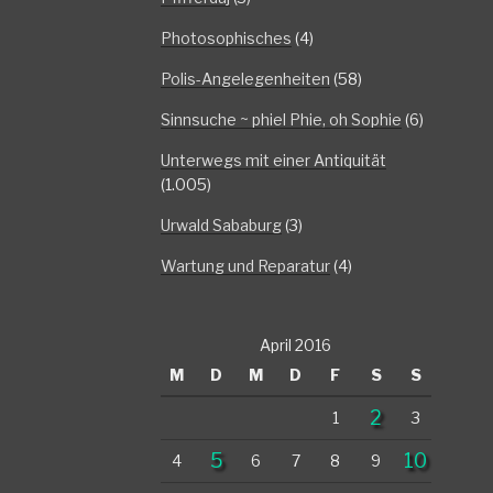
Photosophisches
(4)
Polis-Angelegenheiten
(58)
Sinnsuche ~ phiel Phie, oh Sophie
(6)
Unterwegs mit einer Antiquität
(1.005)
Urwald Sababurg
(3)
Wartung und Reparatur
(4)
April 2016
M
D
M
D
F
S
S
2
1
3
5
10
4
6
7
8
9