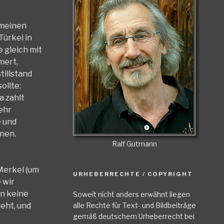
 meinen
Türkei in
ie gleich mit
mert,
tillstand
ollte:
a zahlt
sehr
e und
nen.
Ralf Gutmann
 Merkel (um
URHEBERRECHTE / COPYRIGHT
 wir
en keine
Soweit nicht anders erwähnt liegen
alle Rechte für Text- und Bildbeiträge
eht, und
gemäß deutschem Urheberrecht bei