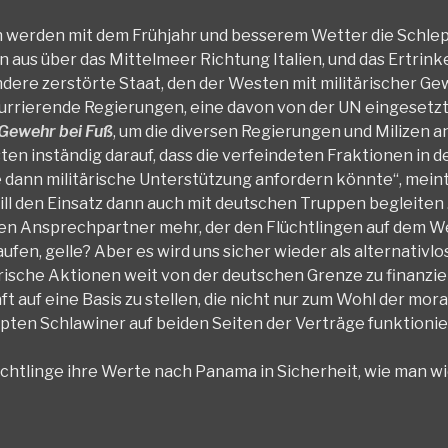
 Nun werden mit dem Frühjahr und besserem Wetter die Schle
n aus über das Mittelmeer Richtung Italien, und das Ertrink
dere zerstörte Staat, den der Westen mit militärischer Gew
kurrierende Regierungen, eine davon von der UN eingesetzt
Gewehr bei Fuß
, um die diversen Regierungen und Milizen an
en inständig darauf, dass die verfeindeten Fraktionen in 
e dann militärische Unterstützung anfordern könnte“, meint
ll den Einsatz dann auch mit deutschen Truppen begleiten . 
en Ansprechpartner mehr, der den Flüchtlingen auf dem We
fen, gelle? Aber es wird uns sicher wieder als alternativlo
ische Aktionen weit von der deutschen Grenze zu finanzie
t auf eine Basis zu stellen, die nicht nur zum Wohl der mora
ten Schlawiner auf beiden Seiten der Verträge funktionie
htlinge ihre Werte nach Panama in Sicherheit, wie man w