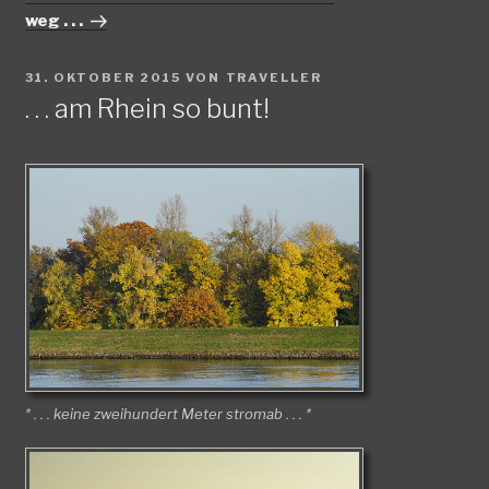
weg . . .
VERÖFFENTLICHT
31. OKTOBER 2015
VON
TRAVELLER
AM
. . . am Rhein so bunt!
* . . . keine zweihundert Meter stromab . . . *