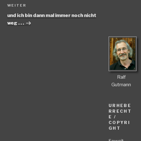
Nächster
WEITER
Beitrag
und ich bin dann mal immer noch nicht
weg . . .
Ralf
Gutmann
URHEBE
RRECHT
E /
COPYRI
GHT
Soweit