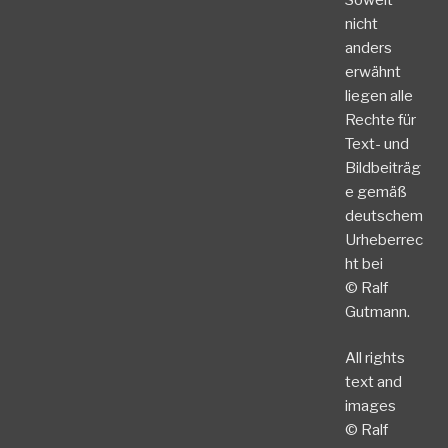
nicht
anders
erwähnt
liegen alle
Rechte für
Text- und
Bildbeiträg
e gemäß
deutschem
Urheberrec
ht bei
© Ralf
Gutmann.
All rights
text and
images
© Ralf