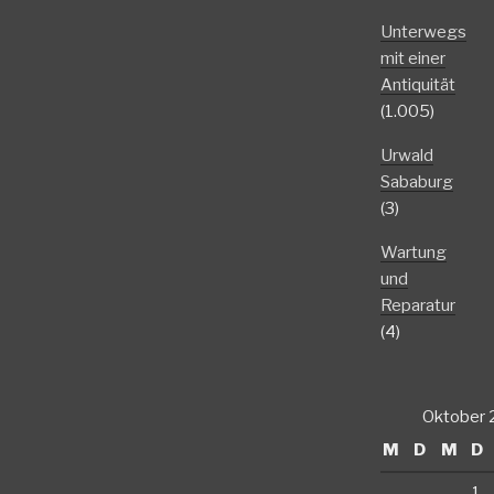
Unterwegs
mit einer
Antiquität
(1.005)
Urwald
Sababurg
(3)
Wartung
und
Reparatur
(4)
Oktober
M
D
M
D
1