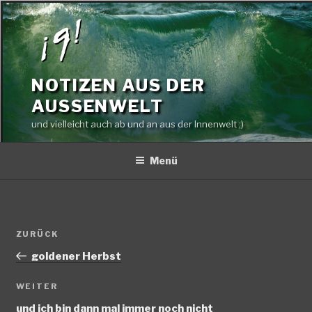
Zum
Inhalt
springen
NOTIZEN AUS DER
AUSSENWELT
und vielleicht auch ab und an aus der Innenwelt ;)
Menü
Beitragsnavigation
Vorheriger
ZURÜCK
Beitrag
goldener Herbst
Nächster
WEITER
Beitrag
und ich bin dann mal immer noch nicht