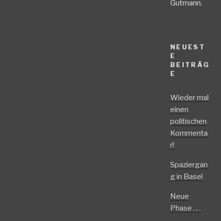
Gutmann.
NEUEST
E
BEITRÄG
E
Wieder mal
einen
politischen
Kommenta
r!
Spaziergan
g in Basel
Neue
Phase . . .