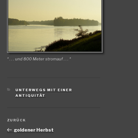
* . . . und 800 Meter stromauf . . . *
KATEGORIEN
UNTERWEGS MIT EINER
ANTIQUITÄT
Beitragsnavigation
Vorheriger
ZURÜCK
Beitrag
goldener Herbst