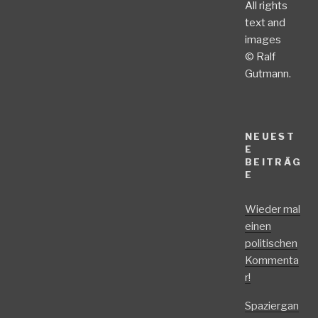
All rights
text and
images
© Ralf
Gutmann.
NEUEST
E
BEITRÄG
E
Wieder mal
einen
politischen
Kommenta
r!
Spaziergan