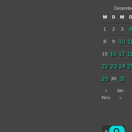
Dezembe
M
D
M
1
2
3
10
1
8
9
16
17
1
15
22
23
24
2
29
31
30
«
Jan.
Nov.
»
Suche
Such