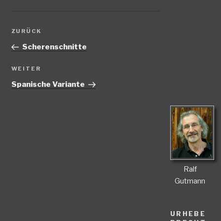
Beitragsnavigation
Vorheriger
ZURÜCK
Beitrag
Scherenschnitte
Nächster
WEITER
Beitrag
Spanische Variante
Ralf
Gutmann
URHEBE