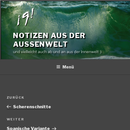
Zum
Inhalt
springen
NOTIZEN AUS DER
AUSSENWELT
und vielleicht auch ab und an aus der Innenwelt ;)
Menü
Beitragsnavigation
Vorheriger
ZURÜCK
Beitrag
Scherenschnitte
Nächster
WEITER
Beitrag
Spanische Variante