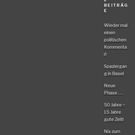
BEITRÄG
E
Wieder mal
einen
politischen
Kommenta
r!
Spaziergan
g in Basel
Neue
Phase . . .
50 Jahre ~
15 Jahre
gute Zeit!
Nix zum