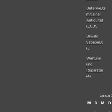
Unterwegs
mit einer
Antiquität
(1.005)
Urwald
Sababurg
(3)
Wartung
und
Reparatur
(4)
Januar
M
D
M
D