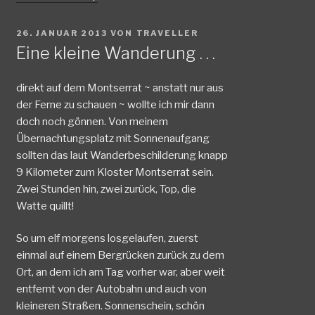
VERÖFFENTLICHT
26. JANUAR 2013
VON
TRAVELLER
AM
Eine kleine Wanderung . . .
direkt auf dem Montserrat ~ anstatt nur aus
der Ferne zu schauen ~ wollte ich mir dann
doch noch gönnen. Von meinem
Übernachtungsplatz mit Sonnenaufgang
sollten das laut Wanderbeschilderung knapp
9 Kilometer zum Kloster Montserrat sein.
Zwei Stunden hin, zwei zurück, Top, die
Watte quillt!
So um elf morgens losgelaufen, zuerst
einmal auf einem Bergrücken zurück zu dem
Ort, an dem ich am Tag vorher war, aber weit
entfernt von der Autobahn und auch von
kleineren Straßen. Sonnenschein, schön