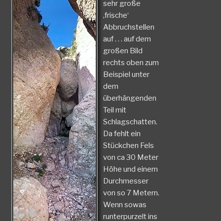
sehr große
‚frische‘
Abbruchstellen
auf . . . auf dem
großen Bild
rechts oben zum
Beispiel unter
dem
überhängenden
Teil mit
Schlagschatten.
Da fehlt ein
Stückchen Fels
von ca 30 Meter
Höhe und einem
Durchmesser
von so 7 Metern.
Wenn sowas
runterpurzelt ins