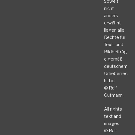
Soweit
nicht
anders
erwähnt
liegen alle
Rechte für
Text- und
Bildbeiträg
e gemäß
deutschem
Urheberrec
ht bei
© Ralf
Gutmann.
All rights
text and
images
© Ralf