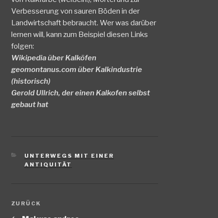
Verbesserung von sauren Böden in der
Landwirtschaft bebraucht. Wer was darüber
lernen will, kann zum Beispiel diesen Links
folgen:
Wikipedia über Kalköfen
geomontanus.com über Kalkindustrie
(historisch)
Gerold Ullrich, der einen Kalkofen selbst
gebaut hat
KATEGORIEN
UNTERWEGS MIT EINER
ANTIQUITÄT
Beitragsnavigation
Vorheriger
ZURÜCK
Beitrag