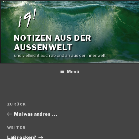
Zum
Inhalt
springen
NOTIZEN AUS DER
AUSSENWELT
und vielleicht auch ab und an aus der Innenwelt ;)
Menü
Beitragsnavigation
Vorheriger
ZURÜCK
Beitrag
Mal was andres . . .
Nächster
WEITER
Beitrag
Laß rocken?