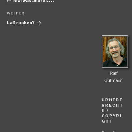
Mal was andres . . .
Nächster
WEITER
Beitrag
Laß rocken?
Ralf
Gutmann
URHEBE
RRECHT
E /
COPYRI
GHT