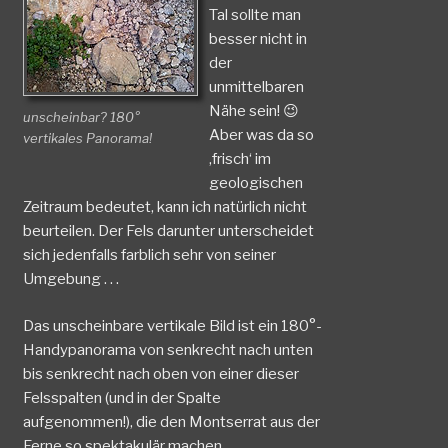
Tal sollte man
besser nicht in
der
unmittelbaren
Nähe sein! 😉
unscheinbar? 180°
Aber was da so
vertikales Panorama!
‚frisch‘ im
geologischen
Zeitraum bedeutet, kann ich natürlich nicht
beurteilen. Der Fels darunter unterscheidet
sich jedenfalls farblich sehr von seiner
Umgebung . . .
Das unscheinbare vertikale Bild ist ein 180°-
Handypanorama von senkrecht nach unten
bis senkrecht nach oben von einer dieser
Felsspalten (und in der Spalte
aufgenommen!), die den Montserrat aus der
Ferne so spektakulär machen . . .